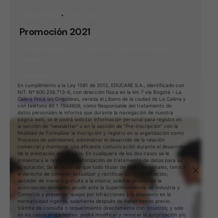
4 min read
05/07/2020
Promoción 2021
Using a Query A CSS pseudo-class is a keyword
added to a...
Noticias
En cumplimiento a la Ley 1581 de 2012, EDUCARE S.A., identificado con
NIT. Nº 800.226.713-6, con dirección física en la km 7 vía Bogotá – La
Read More
Calera finca las Orquídeas, vereda el Líbano de la ciudad de La Calera y
con teléfono 60 1 7944909, como Responsable del tratamiento de
datos personales le informa que durante la navegación de nuestra
página web, se le podrá solicitar información personal para registro en
la sección de “newsletter” o en la sección de “Pre-inscripción” con la
finalidad de Formalizar la inscripción y registro en la organización como
Procesos de admisiones; administrar el desarrollo de la relación
comercial y mantener una eficiente comunicación durante el desarrollo
de la prestación del servicio. En cualquiera de los dos casos se le
presentará la respectiva autorización de tratamiento de datos para su
aceptación, Se le recuerda que todo titular de datos personales, tendrá
el derecho de conocer, actualizar y rectificar dicha información;
acceder de manera gratuita a la misma; solicitar prueba de la
autorización otorgada; acudir ante la Superintendencia de Industria y
Comercio y presentar quejas por infracciones a lo dispuesto en la
normatividad vigente, solamente después de haber hecho previo
trámite de consulta o requerimiento directamente con nosotros; y solo
en los casos procedentes, podrá modificar y revocar la autorización y/o