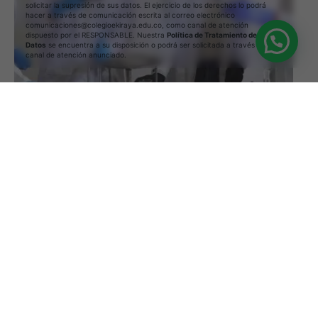
solicitar la supresión de sus datos. El ejercicio de los derechos lo podrá
hacer a través de comunicación escrita al correo electrónico
comunicaciones@colegioekiraya.edu.co, como canal de atención
dispuesto por el RESPONSABLE. Nuestra
Política de Tratamiento de
Datos
se encuentra a su disposición o podrá ser solicitada a través del
canal de atención anunciado.
4 min read
05/06/2020
Laboratorio de Equidad Educativa
Using a Query A CSS pseudo-class is a keyword
added to a...
Noticias
Read More