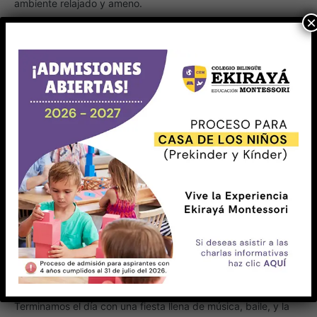
ambiente relajado y ameno.
×
1:00 PM – 2:00 PM
Espectáculo de Talentos
Espacio para que los estudiantes y padres muestren sus
talentos en música, danza o actuación, con premios para
los participantes.
2:00 PM – 3:00 PM
Gymkana Familiar
Diversos retos físicos y mentales en estaciones repartidas
por el colegio para resolver en equipo.
3:00 PM – 4:00 PM
Show de Magia y Circo
Un espectáculo para grandes y chicos, lleno de magia,
malabaristas y sorpresas que encantará a todos.
4:00 PM – 5:00 PM
Cierre y Fiesta de Despedida
Terminamos el día con una fiesta llena de música, baile, y la