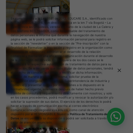
En cumplimiento a la Ley 1581 de 2012, EDUCARE S.A., identificado con
NIT. Nº 800.226.713-6, con dirección física en la km 7 vía Bogotá – La
Calera finca las Orquídeas, vereda el Líbano de la ciudad de La Calera y
con teléfono 60 1 7944909, como Responsable del tratamiento de
datos personales le informa que durante la navegación de nuestra
página web, se le podrá solicitar información personal para registro en
la sección de “newsletter” o en la sección de “Pre-inscripción” con la
finalidad de Formalizar la inscripción y registro en la organización como
Procesos de admisiones; administrar el desarrollo de la relación
comercial y mantener una eficiente comunicación durante el desarrollo
de la prestación del servicio. En cualquiera de los dos casos se le
presentará la respectiva autorización de tratamiento de datos para su
aceptación, Se le recuerda que todo titular de datos personales, tendrá
el derecho de conocer, actualizar y rectificar dicha información;
acceder de manera gratuita a la misma; solicitar prueba de la
autorización otorgada; acudir ante la Superintendencia de Industria y
Comercio y presentar quejas por infracciones a lo dispuesto en la
normatividad vigente, solamente después de haber hecho previo
trámite de consulta o requerimiento directamente con nosotros; y solo
en los casos procedentes, podrá modificar y revocar la autorización y/o
solicitar la supresión de sus datos. El ejercicio de los derechos lo podrá
hacer a través de comunicación escrita al correo electrónico
comunicaciones@colegioekiraya.edu.co, como canal de atención
dispuesto por el RESPONSABLE. Nuestra
Política de Tratamiento de
Datos
se encuentra a su disposición o podrá ser solicitada a través del
canal de atención anunciado.