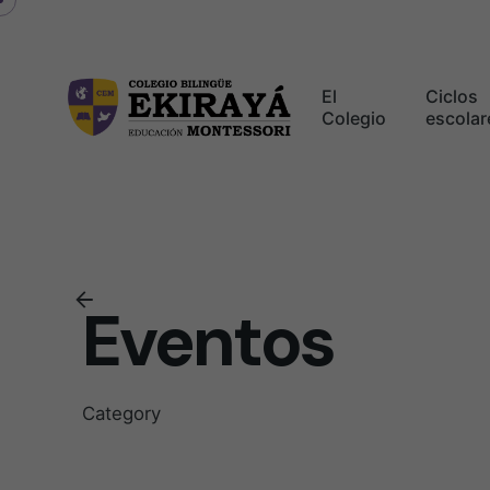
Skip
to
content
El
Ciclos
Colegio
escolar
Eventos
Category