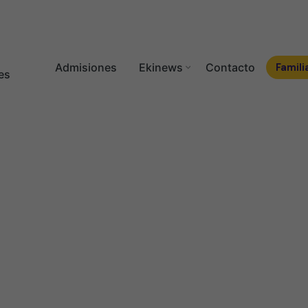
Admisiones
Ekinews
Contacto
Famili
es