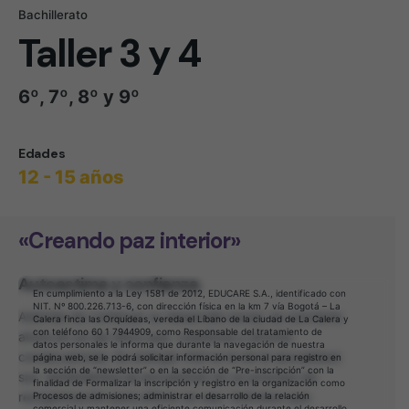
Bachillerato
Taller 3 y 4
6º, 7º, 8º y 9º
Edades
12 - 15 años
«Creando paz interior»
Autoestima y confianza.
En cumplimiento a la Ley 1581 de 2012, EDUCARE S.A., identificado con
NIT. Nº 800.226.713-6, con dirección física en la km 7 vía Bogotá – La
Además de continuar su desarrollo social, se convierte
Calera finca las Orquídeas, vereda el Líbano de la ciudad de La Calera y
con teléfono 60 1 7944909, como Responsable del tratamiento de
ahora en un ser ético que cuestiona y afronta
datos personales le informa que durante la navegación de nuestra
consecuencias. Su energía vital es la de la sexualidad;
página web, se le podrá solicitar información personal para registro en
la sección de “newsletter” o en la sección de “Pre-inscripción” con la
sus sentimientos se encuentran en un proceso de
finalidad de Formalizar la inscripción y registro en la organización como
reorganización para aflorar en ese individuo que
Procesos de admisiones; administrar el desarrollo de la relación
comercial y mantener una eficiente comunicación durante el desarrollo