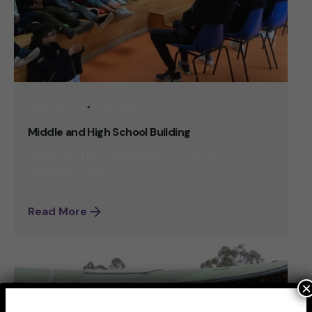
1 min read
18/03/2025
Middle and High School Building
Middle and High School Building In August, at the
beginning of the...
Read More
×