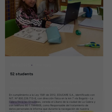
1 min read
18/03/2025
52 students
52 Students The school gave opening to the
Montessori cycles of Workshop...
En cumplimiento a la Ley 1581 de 2012, EDUCARE S.A., identificado con
NIT. Nº 800.226.713-6, con dirección física en la km 7 vía Bogotá – La
Read More
Calera finca las Orquídeas, vereda el Líbano de la ciudad de La Calera y
con teléfono 60 1 7944909, como Responsable del tratamiento de
datos personales le informa que durante la navegación de nuestra