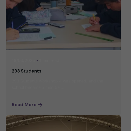
1 min read
18/03/2025
293 Students
293 Students Workshop 4 was opened, and the
school became a member...
Read More