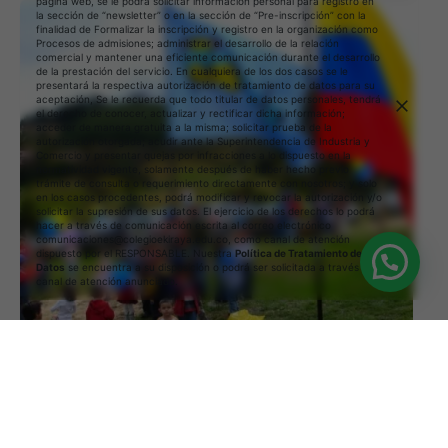
página web, se le podrá solicitar información personal para registro en
la sección de “newsletter” o en la sección de “Pre-inscripción” con la
finalidad de Formalizar la inscripción y registro en la organización como
Procesos de admisiones; administrar el desarrollo de la relación
comercial y mantener una eficiente comunicación durante el desarrollo
de la prestación del servicio. En cualquiera de los dos casos se le
presentará la respectiva autorización de tratamiento de datos para su
aceptación, Se le recuerda que todo titular de datos personales, tendrá
el derecho de conocer, actualizar y rectificar dicha información;
acceder de manera gratuita a la misma; solicitar prueba de la
autorización otorgada; acudir ante la Superintendencia de Industria y
Comercio y presentar quejas por infracciones a lo dispuesto en la
normatividad vigente, solamente después de haber hecho previo
trámite de consulta o requerimiento directamente con nosotros; y solo
en los casos procedentes, podrá modificar y revocar la autorización y/o
solicitar la supresión de sus datos. El ejercicio de los derechos lo podrá
hacer a través de comunicación escrita al correo electrónico
comunicaciones@colegioekiraya.edu.co, como canal de atención
dispuesto por el RESPONSABLE. Nuestra
Política de Tratamiento de
Datos
se encuentra a su disposición o podrá ser solicitada a través del
canal de atención anunciado.
1 min read
18/03/2025