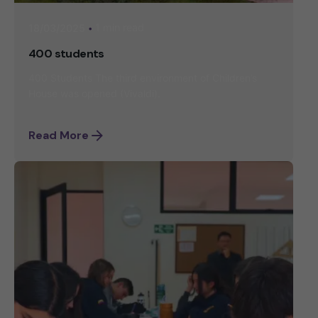
1 min read
18/03/2025
400 students
400 Students The third environment of Children’s
House was opened (Vivaldi).
Read More