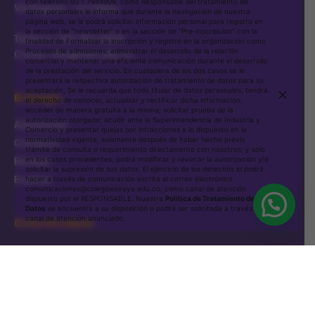
con teléfono 60 1 7944909, como Responsable del tratamiento de
Vía Bogotá - La Calera
datos personales le informa que durante la navegación de nuestra
página web, se le podrá solicitar información personal para registro en
la sección de “newsletter” o en la sección de “Pre-inscripción” con la
Teléfono: 601 794 4909
finalidad de Formalizar la inscripción y registro en la organización como
Procesos de admisiones; administrar el desarrollo de la relación
Correo: info@cem.edu.co
comercial y mantener una eficiente comunicación durante el desarrollo
de la prestación del servicio. En cualquiera de los dos casos se le
presentará la respectiva autorización de tratamiento de datos para su
aceptación, Se le recuerda que todo titular de datos personales, tendrá
El Colegio
el derecho de conocer, actualizar y rectificar dicha información;
acceder de manera gratuita a la misma; solicitar prueba de la
autorización otorgada; acudir ante la Superintendencia de Industria y
Admisiones
Comercio y presentar quejas por infracciones a lo dispuesto en la
normatividad vigente, solamente después de haber hecho previo
Contacto
trámite de consulta o requerimiento directamente con nosotros; y solo
Ekinews
en los casos procedentes, podrá modificar y revocar la autorización y/o
solicitar la supresión de sus datos. El ejercicio de los derechos lo podrá
Eventos
hacer a través de comunicación escrita al correo electrónico
comunicaciones@colegioekiraya.edu.co, como canal de atención
dispuesto por el RESPONSABLE. Nuestra
Política de Tratamiento de
Datos
se encuentra a su disposición o podrá ser solicitada a través del
canal de atención anunciado.
Ciclos Escolares
Casa de los Niños
Taller 1
Taller 2
Taller 3 y 4