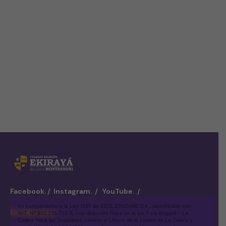
Facebook.
/
Instagram.
/
YouTube.
/
En cumplimiento a la Ley 1581 de 2012, EDUCARE S.A., identificado con
Contáctanos
NIT. Nº 800.226.713-6, con dirección física en la km 7 vía Bogotá – La
Calera finca las Orquídeas, vereda el Líbano de la ciudad de La Calera y