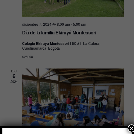
e
d
e
v
c
e
i
h
b
diciembre 7, 2024 @ 8:00 am
-
5:00 pm
a
s
.
Día de la familia Ekirayá Montessori
ú
t
s
a
Colegio Ekirayá Montessori
I-50 #1, La Calera,
Cundinamarca, Bogotá
s
q
$25000
d
u
e
e
DIC
6
E
d
2024
v
a
e
y
n
v
t
o
i
×
s